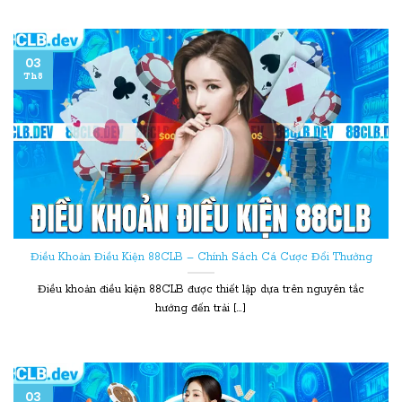
03
Th8
Điều Khoản Điều Kiện 88CLB – Chính Sách Cá Cược Đổi Thưởng
Điều khoản điều kiện 88CLB được thiết lập dựa trên nguyên tắc
hướng đến trải [...]
03