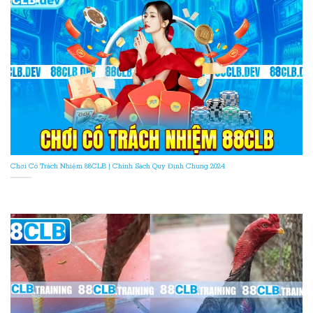
Chơi Có Trách Nhiệm 88CLB | Chính Sách Quy Định Chung 2024