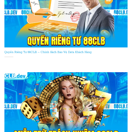
Quyền Riêng Tư 88CLB – Chính Sách Bảo Vệ Data Khách Hàng