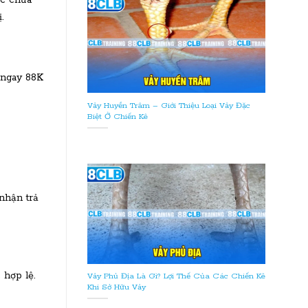
úc chưa
.
 ngay 88K
Vảy Huyền Trâm – Giới Thiệu Loại Vảy Đặc
Biệt Ở Chiến Kê
nhận trả
 hợp lệ.
Vảy Phủ Địa Là Gì? Lợi Thế Của Các Chiến Kê
Khi Sở Hữu Vảy