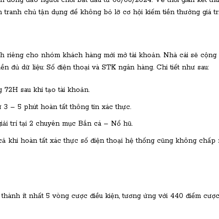
n đông đảo người chơi bắt đầu từ 08/08/2024. Về thời gian kết th
tranh chủ tận dụng để không bỏ lỡ cơ hội kiếm tiền thưởng giá trị
dành riêng cho nhóm khách hàng mới mở tài khoản. Nhà cái sẽ cộng
ền đủ dữ liệu: Số điện thoại và STK ngân hàng. Chi tiết như sau:
 72H sau khi tạo tài khoản.
3 – 5 phút hoàn tất thông tin xác thực.
ải trí tại 2 chuyên mục Bắn cá – Nổ hũ.
ả khi hoàn tất xác thực số điện thoại hệ thống cũng không chấp 
ành ít nhất 5 vòng cược điều kiện, tương ứng với 440 điểm cược