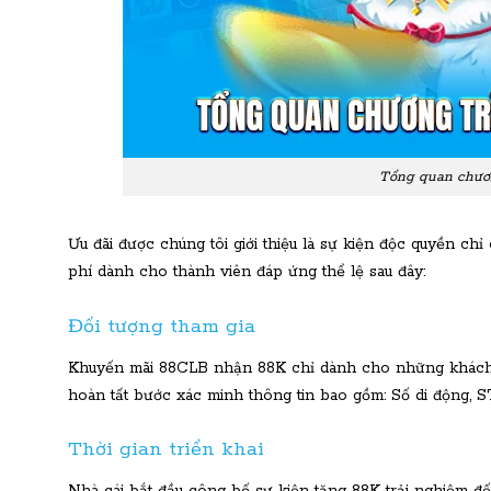
Tổng quan chươ
Ưu đãi được chúng tôi giới thiệu là sự kiện độc quyền ch
phí dành cho thành viên đáp ứng thể lệ sau đây:
Đối tượng tham gia
Khuyến mãi 88CLB nhận 88K chỉ dành cho những khách hà
hoàn tất bước xác minh thông tin bao gồm: Số di động, S
Thời gian triển khai