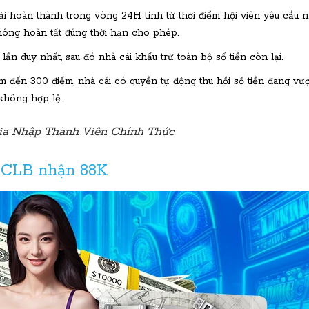
i hoàn thành trong vòng 24H tính từ thời điểm hội viên yêu cầu 
hông hoàn tất đúng thời hạn cho phép.
n duy nhất, sau đó nhà cái khấu trừ toàn bộ số tiền còn lại.
ểm đến 300 điểm, nhà cái có quyền tự động thu hồi số tiền đang vượ
không hợp lệ.
ia Nhập Thành Viên Chính Thức
8CLB nhận 88K