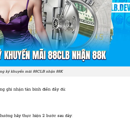
ng ký khuyến mãi 88CLB nhận 88K
g ghi nhận tân binh điền đầy đủ:
hưởng hãy thực hiện 2 bước sau đây: