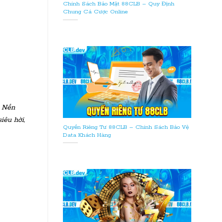
Chính Sách Bảo Mật 88CLB – Quy Định
Chung Cá Cược Online
. Nền
iêu hời,
Quyền Riêng Tư 88CLB – Chính Sách Bảo Vệ
Data Khách Hàng