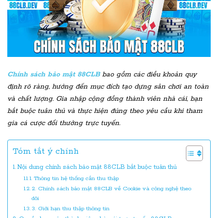
Chính sách bảo mật 88CLB
bao gồm các điều khoản quy
định rõ ràng, hướng đến mục đích tạo dựng sân chơi an toàn
và chất lượng. Gia nhập cộng đồng thành viên nhà cái, bạn
bắt buộc tuân thủ và thực hiện đúng theo yêu cầu khi tham
gia cá cược đổi thưởng trực tuyến.
Tóm tắt ý chính
Nội dung chính sách bảo mật 88CLB bắt buộc tuân thủ
1. Thông tin hệ thống cần thu thập
2. Chính sách bảo mật 88CLB về Cookie và công nghệ theo
dõi
3. Giới hạn thu thập thông tin