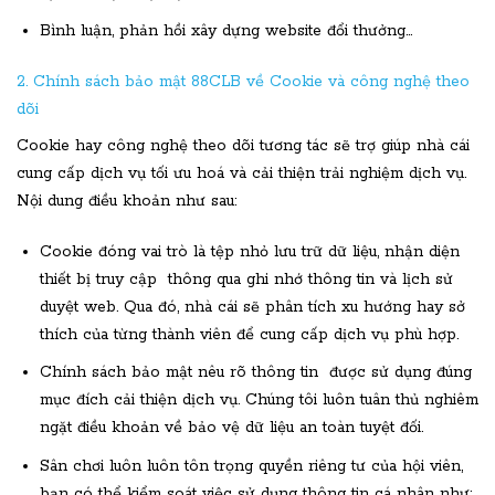
Bình luận, phản hồi xây dựng website đổi thưởng…
2. Chính sách bảo mật 88CLB về Cookie và công nghệ theo
dõi
Cookie hay công nghệ theo dõi tương tác sẽ trợ giúp nhà cái
cung cấp dịch vụ tối ưu hoá và cải thiện trải nghiệm dịch vụ.
Nội dung điều khoản như sau:
Cookie đóng vai trò là tệp nhỏ lưu trữ dữ liệu, nhận diện
thiết bị truy cập thông qua ghi nhớ thông tin và lịch sử
duyệt web. Qua đó, nhà cái sẽ phân tích xu hướng hay sở
thích của từng thành viên để cung cấp dịch vụ phù hợp.
Chính sách bảo mật nêu rõ thông tin được sử dụng đúng
mục đích cải thiện dịch vụ. Chúng tôi luôn tuân thủ nghiêm
ngặt điều khoản về bảo vệ dữ liệu an toàn tuyệt đối.
Sân chơi luôn luôn tôn trọng quyền riêng tư của hội viên,
bạn có thể kiểm soát việc sử dụng thông tin cá nhân như: