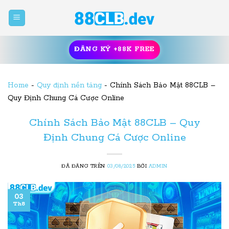
Chuyển
đến
nội
dung
ĐĂNG KÝ +88K FREE
Home
-
Quy định nền tảng
-
Chính Sách Bảo Mật 88CLB –
Quy Định Chung Cá Cược Online
Chính Sách Bảo Mật 88CLB – Quy
Định Chung Cá Cược Online
ĐÃ ĐĂNG TRÊN
03/08/2025
BỞI
ADMIN
03
Th8