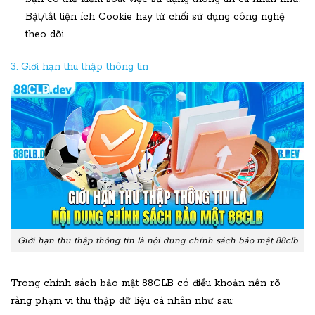
Bật/tắt tiện ích Cookie hay từ chối sử dụng công nghệ
theo dõi.
3. Giới hạn thu thập thông tin
Giới hạn thu thập thông tin là nội dung chính sách bảo mật 88clb
Trong chính sách bảo mật 88CLB có điều khoản nên rõ
ràng phạm vi thu thập dữ liệu cá nhân như sau: