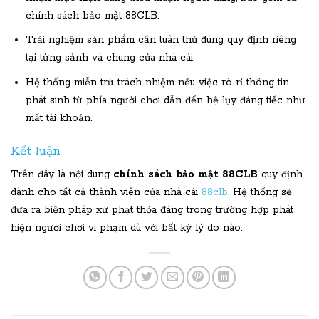
chính sách bảo mật 88CLB.
Trải nghiệm sản phẩm cần tuân thủ đúng quy định riêng
tại từng sảnh và chung của nhà cái.
Hệ thống miễn trừ trách nhiệm nếu việc rò rỉ thông tin
phát sinh từ phía người chơi dẫn đến hệ lụy đáng tiếc như
mất tài khoản.
Kết luận
Trên đây là nội dung
chính sách bảo mật 88CLB
quy định
dành cho tất cả thành viên của nhà cái
88clb
. Hệ thống sẽ
đưa ra biện pháp xử phạt thỏa đáng trong trường hợp phát
hiện người chơi vi phạm dù với bất kỳ lý do nào.