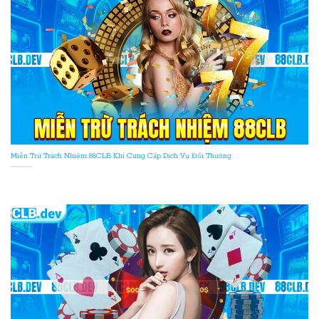
Miễn Trừ Trách Nhiệm 88CLB Khi Cung Cấp Dịch Vụ Đổi Thưởng