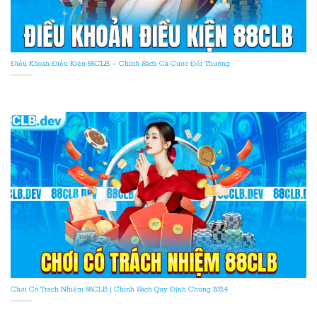
Điều Khoản Điều Kiện 88CLB – Chính Sách Cá Cược Đổi Thưởng
Chơi Có Trách Nhiệm 88CLB | Chính Sách Quy Định Chung 2024