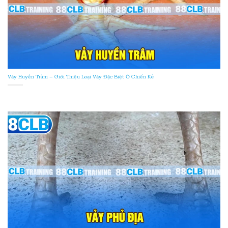
Vảy Huyền Trâm – Giới Thiệu Loại Vảy Đặc Biệt Ở Chiến Kê